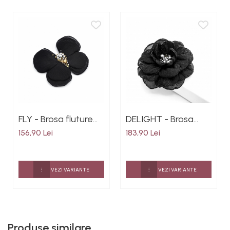
FLY - Brosa fluture
DELIGHT - Brosa
din voal culoarea
eleganta floare din
156,90 Lei
183,90 Lei
negru mijloc cu perle
voal culoarea negru
si cristale argintii si
mijloc argintiu 8.5 cm
aurii
VEZI VARIANTE
VEZI VARIANTE
Produse similare