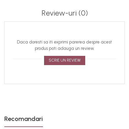
Pentru o experienta cat mai placuta, va informam ca:
Review-uri
(0)
accesoriul este lucrat manual, de aceea asupra
modelelor pot interveni modificari minore;
din cauza variatiilor de lumina si a setarilor individuale
ale display-urilor dispozitivelor, culorile produselor pot
Daca doresti sa iti exprimi parerea despre acest
parea usor diferite fata de realitate. Ne straduim sa
produs poti adauga un review.
pastram culorile cat mai fidel, dar va recomandam sa
luati in considerare posibilele variatii in perceptia culorii
SCRIE UN REVIEW
in functie de mediul si dispozitivul la care vizualizati
produsul;
bijuteriile purtate de model sunt doar cu titlu de
prezentare, iar culoarea reala este cea din
fotografiile de produs.
Recomandari