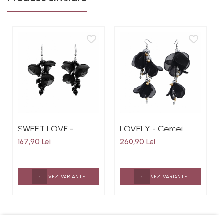
SWEET LOVE -
LOVELY - Cercei
Cercei eleganti cu
foarte lungi
167,90 Lei
260,90 Lei
flori din voal
voluminosi cu flori
culoarea negru,
din voal, culoarea
perle si cristale
negru, perle argintii
VEZI VARIANTE
VEZI VARIANTE
aurii, inox