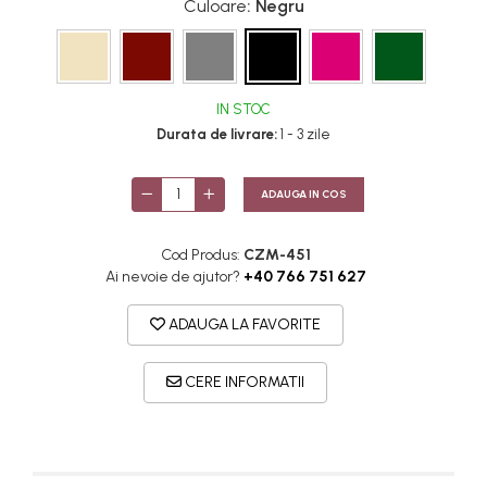
Culoare
: Negru
IN STOC
Durata de livrare:
1 - 3 zile
ADAUGA IN COS
Cod Produs:
CZM-451
Ai nevoie de ajutor?
+40 766 751 627
ADAUGA LA FAVORITE
CERE INFORMATII