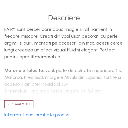
Descriere
FAIRY sunt cerceii care aduc magie si rafinament in
fiecare miscare. Creati din voal usor, decorati cu perle
argintii si aurii, montati pe accesorii din inox, acesti cercei
lungi creeaza un efect vizual fluid si elegant. Perfecti
pentru aparitii memorabile.
Materiale folosite:
voal,
perle de calitate superioara (tip
Mallorca, Preciosa), margele Miyuki din Japonia, tortite si
accesorii din otel inoxidabil 304.
Dimensiuni:
lungimea cerceilor este de 8.4 cm.
Intretinere si curatare:
evitati contactul cu parfumuri
VEZI MAI MULT
sau produse cosmetice. Pastrati accesoriul in cutie,
Informatii conformitate produs
separat de alte obiecte, pentru a preveni uzura. Cerceii
pot fi spalati usor, manual.