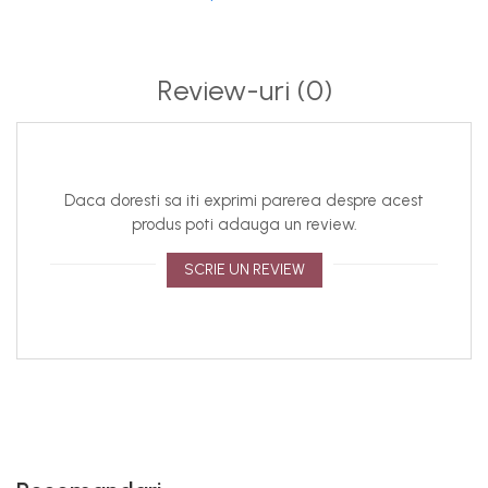
sau produse cosmetice. Pastrati accesoriul in cutie,
separat de alte obiecte, pentru a preveni uzura. Florile
pot fi spalate usor, manual.
Review-uri
(0)
Pentru o experienta cat mai placuta, va informam ca:
accesoriul este lucrat manual, de aceea asupra
modelelor pot interveni modificari minore;
din cauza variatiilor de lumina si a setarilor individuale
Daca doresti sa iti exprimi parerea despre acest
ale display-urilor dispozitivelor, culorile produselor pot
produs poti adauga un review.
parea usor diferite fata de realitate. Ne straduim sa
pastram culorile cat mai fidel, dar va recomandam sa
SCRIE UN REVIEW
luati in considerare posibilele variatii in perceptia culorii
in functie de mediul si dispozitivul la care vizualizati
produsul;
bijuteriile purtate de model sunt doar cu titlu de
prezentare, iar culoarea reala este cea din
fotografiile de produs.