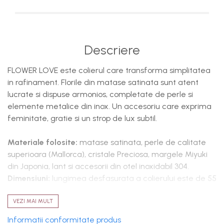
Descriere
FLOWER LOVE este colierul care transforma simplitatea
in rafinament. Florile din matase satinata sunt atent
lucrate si dispuse armonios, completate de perle si
elemente metalice din inox. Un accesoriu care exprima
feminitate, gratie si un strop de lux subtil.
Materiale folosite:
matase satinata,
perle de calitate
superioara (Mallorca), cristale Preciosa, margele Miyuki
din Japonia, lant si accesorii din otel inoxidabil 304.
Dimensiuni:
lungimea desfasurata a colierului este de 55
cm.
VEZI MAI MULT
Intretinere si curatare:
evitati contactul cu parfumuri
Informatii conformitate produs