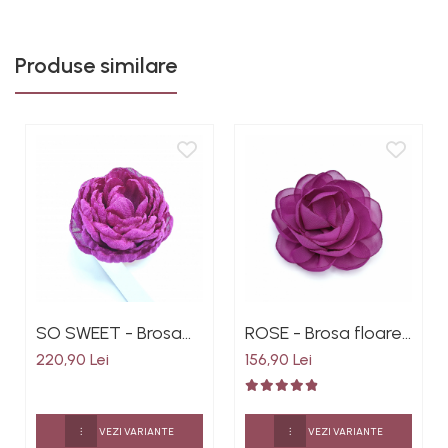
Produse similare
SO SWEET - Brosa
ROSE - Brosa floare
eleganta floare
trandafir din voal
220,90 Lei
156,90 Lei
bujor din voal 7.5 cm
culoarea magenta
culoarea magenta
VEZI VARIANTE
VEZI VARIANTE