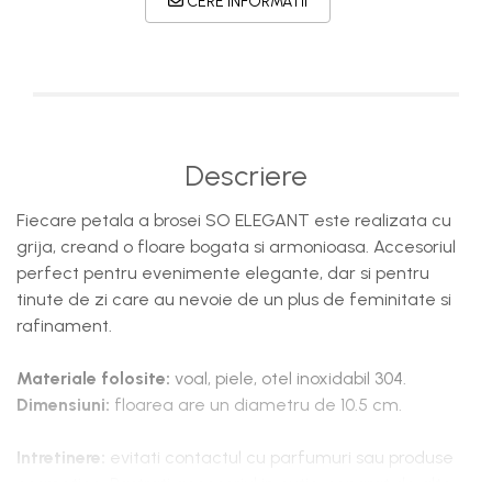
CERE INFORMATII
Descriere
Fiecare petala a brosei SO ELEGANT este realizata cu
grija, creand o floare bogata si armonioasa. Accesoriul
perfect pentru evenimente elegante, dar si pentru
tinute de zi care au nevoie de un plus de feminitate si
rafinament.
Materiale folosite:
voal, piele, otel inoxidabil 304.
Dimensiuni:
floarea are un diametru de 10.5 cm.
Intretinere:
evitati contactul cu parfumuri sau produse
cosmetice. Pastrati accesoriul in cutie, separat de alte