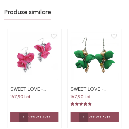
portocaliu
Produse similare
SWEET LOVE -
SWEET LOVE -
Cercei eleganti cu
Cercei lungi eleganti
167,90 Lei
167,90 Lei
flori din voal
cu flori din material
culoarea roz fucsia,
textil culoarea
perle si cristale, otel
verde, perle si
VEZI VARIANTE
VEZI VARIANTE
inoxidabil
cristale