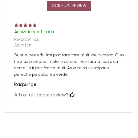
SCRIE UN REVIEW
Achizitie verificata
Roxana Mihai,
Acum 1 an
Sunt supeeerbi! Imi plac tare tare mult! Multumesc. O sa
fie ziua prietenei mele in curand. I-am aratat poze cu
cerceii si ii plac foarte mult. As vrea sa ii cumpar o
pereche pe culoarea verde.
Raspunde
A fost util acest review?