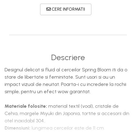
CERE INFORMATII
Descriere
Designul delicat si fluid al cerceilor Spring Bloom iti da o
stare de libertate si feminitate. Sunt usori si au un
impact vizual de neuitat. Poarta-i cu incredere la rochii
simple, pentru un efect wow garantat.
Materiale folosite:
material textil (voal), cristale de
Cehia, margele Miyuki din Japonia, tortite si accesorii din
otel inoxidabil 304..
Dimensiuni:
lungimea cerceilor este de 11 cm.