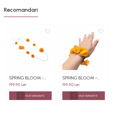
Recomandari
SPRING BLOOM -
SPRING BLOOM -
Bijuterie
Bijuterie
199,90 Lei
199,90 Lei
multifunctionala,
multifunctionala,
colier la baza gatului
bratara, colier la
VEZI VARIANTE
VEZI VARIANTE
sau lung, bratara,
baza gatului sau
flori culoarea
lung, flori din voal,
portocaliu
inox, culoarea