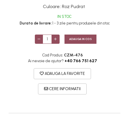
Culoare
:
Roz Pudrat
IN STOC
Durata de livrare:
1 - 3 zile pentru produsele din stoc
ADAUGA IN COS
Cod Produs:
CZM-476
Ai nevoie de ajutor?
+40 766 751 627
ADAUGA LA FAVORITE
CERE INFORMATII