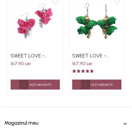
SWEET LOVE -
SWEET LOVE -
Cercei eleganti cu
Cercei lungi eleganti
167,90 Lei
167,90 Lei
flori din voal
cu flori din material
culoarea roz fucsia,
textil culoarea
perle si cristale, otel
verde, perle si
VEZI VARIANTE
VEZI VARIANTE
inoxidabil
cristale
Magazinul meu