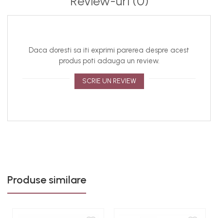
Review-uri
(0)
accesoriul este lucrat manual, de aceea asupra
modelelor pot interveni modificari minore;
din cauza variatiilor de lumina si a setarilor individuale
ale display-urilor dispozitivelor, culorile produselor pot
Daca doresti sa iti exprimi parerea despre acest
parea usor diferite fata de realitate. Ne straduim sa
produs poti adauga un review.
pastram culorile cat mai fidel, dar va recomandam sa
luati in considerare posibilele variatii in perceptia culorii
SCRIE UN REVIEW
in functie de mediul si dispozitivul la care vizualizati
produsul;
bijuteriile purtate de model sunt doar cu titlu de
prezentare, iar culoarea reala este cea din
fotografiile de produs.
Produse similare