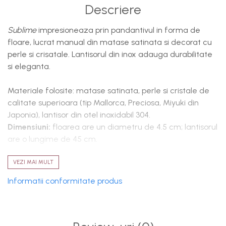
Descriere
Sublime
impresioneaza prin pandantivul in forma de
floare, lucrat manual din matase satinata si decorat cu
perle si crisatale. Lantisorul din inox adauga durabilitate
si eleganta.
Materiale folosite: matase satinata, perle si cristale de
calitate superioara (tip Mallorca, Preciosa, Miyuki din
Japonia), lantisor din otel inoxidabil 304.
Dimensiuni:
floarea are un diametru de 4.5 cm; lantisorul
are o lungime de 45 cm.
Intretinere si curatare:
evitati contactul cu parfumuri
VEZI MAI MULT
sau produse cosmetice. Pastrati accesoriul in cutie,
Informatii conformitate produs
separat de alte obiecte, pentru a preveni uzura.
Pandantivul poate fi spalat usor, manual.
Pentru o experienta cat mai placuta, va informam ca: