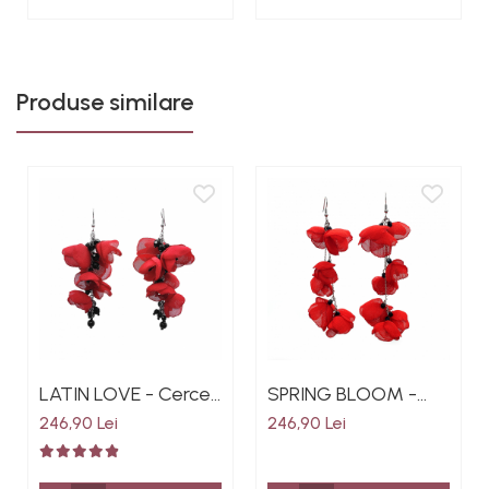
culoarea rosu
inox, culoarea rosu
Produse similare
LATIN LOVE - Cercei
SPRING BLOOM -
lungi stil ciorchine cu
Cercei foarte lungi
246,90 Lei
246,90 Lei
flori din voal
cu flori din voal, 11 cm,
culoarea rosu cu
culoarea rosu