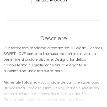
CERE INFORMATII
Descriere
O interpretare moderna a romantismului clasic – cerceii
SWEET LOVE combina frumusetea florilor din voal cu
perle fine si cristale discrete. Designul lor delicat
completeaza cu gratie orice tinuta eleganta si
subliniaza naturaletea purtatoarei.
Materiale folosite:
voal,
cristale de calitate superioara
(tip Mallorca, Preciosa, Onix, Cehia), margele Miyuki din
Japonia, tortite si accesorii din otel inoxidabil 304.
Dimensiuni:
lungimea cerceilor este de 6.8 cm.