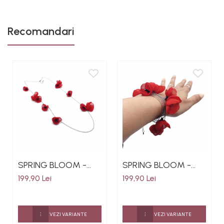
Recomandari
SPRING BLOOM -
SPRING BLOOM -
Bijuterie
Bijuterie
199,90 Lei
199,90 Lei
multifunctionala,
multifunctionala,
colier la baza gatului
bratara, colier la
sau lung, bratara,
baza gatului sau
VEZI VARIANTE
VEZI VARIANTE
flori din voal,
lung, flori din voal,