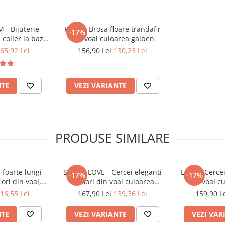
- Bijuterie
ROSE - Brosa floare trandafir
-17%
 colier la baza
din voal culoarea galben
 bratara, flori
65,92 Lei
156,90 Lei
130,23 Lei
oarea galben
NTE
VEZI VARIANTE
PRODUSE SIMILARE
 foarte lungi
SWEET LOVE - Cercei eleganti
LOVE - Cercei
-17%
-17%
ori din voal,
cu flori din voal culoarea
din voal c
perle argintii
galben, perle si cristale, otel
16,55 Lei
167,90 Lei
139,36 Lei
159,90 L
, inox
inoxidabil
NTE
VEZI VARIANTE
VEZI VAR