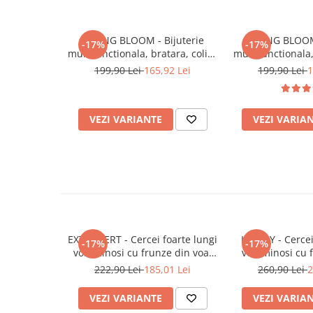
SPRING BLOOM - Bijuterie
SPRING BLOOM 
-17%
-17%
multifunctionala, bratara, colier
multifunctionala,
la baza gatului sau lung, flori
gatului sau lung,
199,90 Lei
165,92 Lei
199,90 Lei
1
culoarea galben, inox
din voal, cul
VEZI VARIANTE
VEZI VARIA
EXTROVERT - Cercei foarte lungi
LOVELY - Cercei
-17%
-17%
voluminosi cu frunze din voal
voluminosi cu fl
culoarea galben
culoarea galben, 
222,90 Lei
185,01 Lei
260,90 Lei
2
si aurii
VEZI VARIANTE
VEZI VARIA