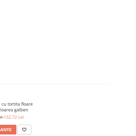
 cu tortita floare
uloarea galben
ei
132,72 Lei
IANTE