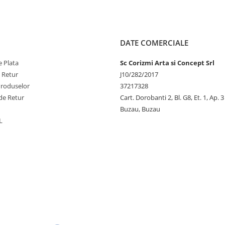
DATE COMERCIALE
 Plata
Sc Corizmi Arta si Concept Srl
e Retur
J10/282/2017
Produselor
37217328
de Retur
Cart. Dorobanti 2, Bl. G8, Et. 1, Ap. 3
Buzau, Buzau
L