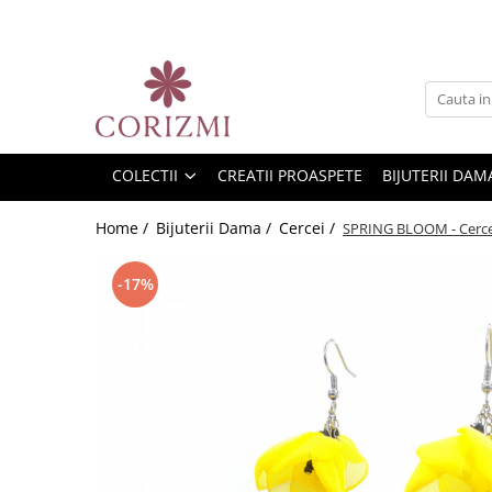
Colectii
Bijuterii Dama
Design Floral
Coliere
Perle, Pietre si Cristale
Brose
COLECTII
CREATII PROASPETE
BIJUTERII DAM
Bratari
Inele
Home /
Bijuterii Dama /
Cercei /
SPRING BLOOM - Cercei f
Cercei
-17%