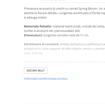
Primavara se poarta la urechi cu cerceii Spring Bloom. Un ac
atentie la fiecare detaliu. Lungimea accentuata si florile va
si adauga mister.
Materiale folosite:
material textil (voal), cristale de Cehi
tortite si accesorii din otel inoxidabil 304.
Dimensiuni:
lungimea cerceilor este de 11 cm.
Intretinere si curatare:
evitati contactul cu parfumuri s
accesoriul in cutie, separat de alte obiecte, pentru a preveni
usor, manual.
Pentru o experienta cat mai placuta, va informam ca
accesoriul este lucrat manual, de aceea asupra modelel
VEZI MAI MULT
minore;
din cauza variatiilor de lumina si a setarilor individuale 
Informatii conformitate produs
culorile produselor pot parea usor diferite fata de real
culorile cat mai fidel, dar va recomandam sa luati in cons
perceptia culorii in functie de mediul si dispozitivul la c
bijuteriile purtate de model sunt doar cu titlu de prezen
din fotografiile de produs.