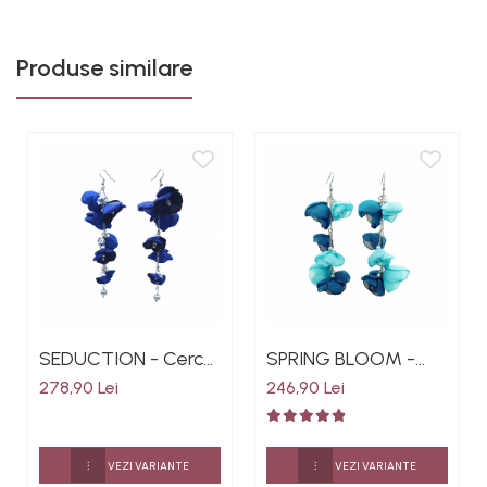
Produse similare
SEDUCTION - Cercei
SPRING BLOOM -
foarte lungi cu flori
Cercei foarte lungi
278,90 Lei
246,90 Lei
din matase satinata,
cu flori din voal, 11 cm,
inox, culoarea
culoarea albastru
albastru
multicolor
VEZI VARIANTE
VEZI VARIANTE