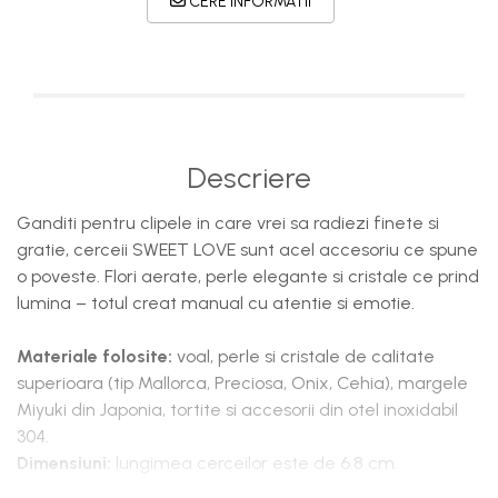
CERE INFORMATII
Descriere
Ganditi pentru clipele in care vrei sa radiezi finete si
gratie, cerceii SWEET LOVE sunt acel accesoriu ce spune
o poveste. Flori aerate, perle elegante si cristale ce prind
lumina – totul creat manual cu atentie si emotie.
Materiale folosite:
voal,
perle si cristale de calitate
superioara (tip Mallorca, Preciosa, Onix, Cehia), margele
Miyuki din Japonia, tortite si accesorii din otel inoxidabil
304.
Dimensiuni:
lungimea cerceilor este de 6.8 cm.