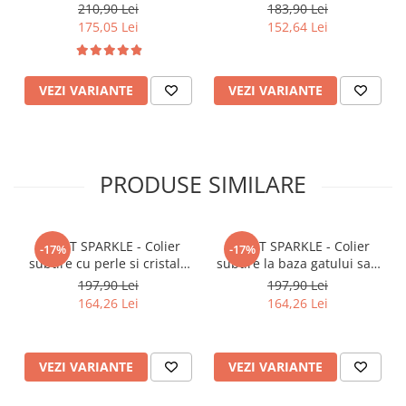
ac si surub otel inoxidabil,
mijloc auriu cu perle si
210,90 Lei
183,90 Lei
culoarea auriu
cristale 8.5 cm
175,05 Lei
152,64 Lei
VEZI VARIANTE
VEZI VARIANTE
PRODUSE SIMILARE
SWEET SPARKLE - Colier
SWEET SPARKLE - Colier
-17%
-17%
subtire cu perle si cristale
subtire la baza gatului sau
la baza gatului culoarea
bratara perle si cristale mici
197,90 Lei
197,90 Lei
rosu auriu
alb si argintiu
164,26 Lei
164,26 Lei
VEZI VARIANTE
VEZI VARIANTE