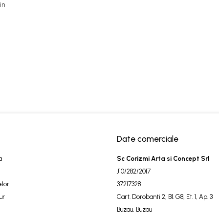
in
Date comerciale
a
Sc Corizmi Arta si Concept Srl
J10/282/2017
elor
37217328
ur
Cart. Dorobanti 2, Bl. G8, Et. 1, Ap. 3
Buzau, Buzau