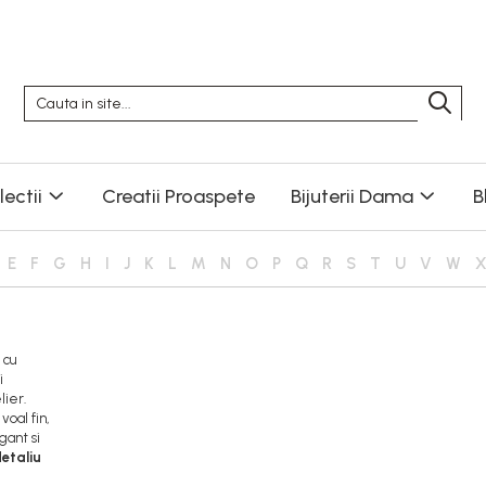
ectii
Creatii Proaspete
Bijuterii Dama
B
E
F
G
H
I
J
K
L
M
N
O
P
Q
R
S
T
U
V
W
 cu
i
lier.
voal fin,
gant si
etaliu