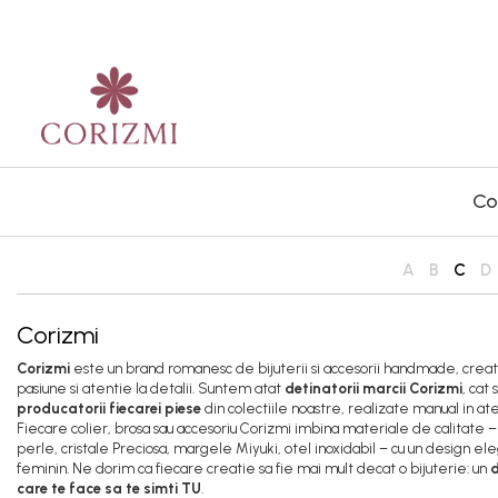
Colectii
Bijuterii Dama
Design Floral
Coliere
Perle, Pietre si Cristale
Brose
Bratari
Col
Inele
Cercei
A
B
C
D
Corizmi
Corizmi
este un brand romanesc de bijuterii si accesorii handmade, creat
pasiune si atentie la detalii. Suntem atat
detinatorii marcii Corizmi
, cat s
producatorii fiecarei piese
din colectiile noastre, realizate manual in ate
Fiecare colier, brosa sau accesoriu Corizmi imbina materiale de calitate – 
perle, cristale Preciosa, margele Miyuki, otel inoxidabil – cu un design ele
feminin. Ne dorim ca fiecare creatie sa fie mai mult decat o bijuterie: un
d
care te face sa te simti TU
.