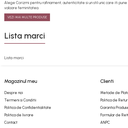
Alege Corizmi pentru rafinament, autenticitate si un stil unic care iti pune 
valoare feminitatea.
VEZI MAI MULTE PRODUSE
Lista marci
Lista marci
Magazinul meu
Clienti
Despre noi
Metode de Plat
Termeni si Conditii
Politica de Retur
Politica de Confidentialitate
Garantia Produs
Politica de livrare
Formular de Ret
Contact
ANPC