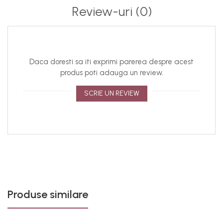
Pentru o experienta cat mai placuta, va informam ca:
Review-uri
(0)
accesoriul este lucrat manual, de aceea asupra
modelelor pot interveni modificari minore;
din cauza variatiilor de lumina si a setarilor individuale
ale display-urilor dispozitivelor, culorile produselor pot
Daca doresti sa iti exprimi parerea despre acest
parea usor diferite fata de realitate. Ne straduim sa
produs poti adauga un review.
pastram culorile cat mai fidel, dar va recomandam sa
luati in considerare posibilele variatii in perceptia culorii
SCRIE UN REVIEW
in functie de mediul si dispozitivul la care vizualizati
produsul;
bijuteriile purtate de model sunt doar cu titlu de
prezentare, iar culoarea reala este cea din
fotografiile de produs.
Produse similare