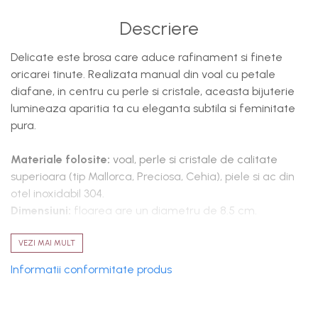
Descriere
Delicate este brosa care aduce rafinament si finete
oricarei tinute. Realizata manual din voal cu petale
diafane, in centru cu perle si cristale, aceasta bijuterie
lumineaza aparitia ta cu eleganta subtila si feminitate
pura.
Materiale folosite:
voal, perle si cristale de calitate
superioara (tip Mallorca, Preciosa, Cehia), piele si ac din
otel inoxidabil 304.
Dimensiuni:
floarea are un diametru de 8.5 cm.
Intretinere si curatare:
evitati contactul cu parfumuri
VEZI MAI MULT
sau produse cosmetice. Pastrati accesoriul in cutie,
Informatii conformitate produs
separat de alte obiecte, pentru a preveni uzura. Brosa
poate fi spalata usor, manual.