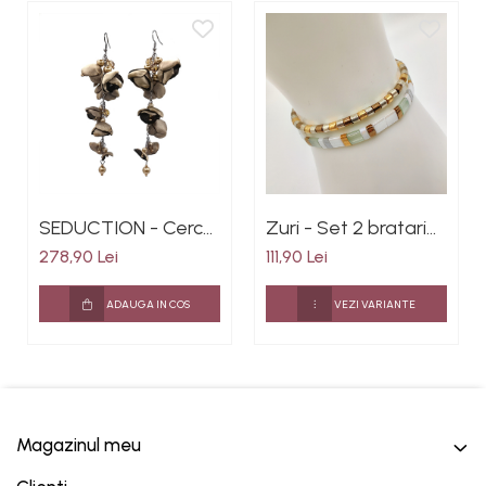
SEDUCTION - Cercei
Zuri - Set 2 bratari
foarte lungi cu flori
elastice cu margele
278,90 Lei
111,90 Lei
din matase satinata
Miyuki, placate cu
culoarea auriu, inox
Aur 24K
ADAUGA IN COS
VEZI VARIANTE
Magazinul meu