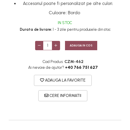
Accesoriul poate fi personalizat pe alte culori.
Culoare
:
Bordo
IN STOC
Durata de livrare:
1 - 3 zile pentru produsele din stoc
ADAUGA IN COS
Cod Produs:
CZM-462
Ai nevoie de ajutor?
+40 766 751 627
ADAUGA LA FAVORITE
CERE INFORMATII