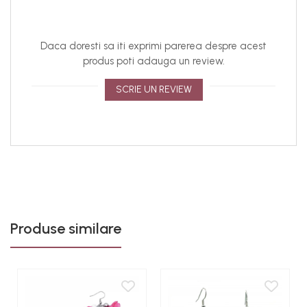
recomandam sa nu purtati accesoriul in timpul somnului,
dusului, sportului sau altor activitati solicitante. Curatarea
bratarii se face delicat, cu o carpa moale si uscata.
Daca doresti sa iti exprimi parerea despre acest
Evitati contactul cu apa, parfumuri sau substante
produs poti adauga un review.
chimice pentru a pastra stralucirea placarii.
SCRIE UN REVIEW
Pentru o experienta cat mai placuta, va informam ca:
accesoriul este lucrat manual, de aceea asupra
modelelor pot interveni modificari minore;
din cauza variatiilor de lumina si a setarilor individuale
ale display-urilor dispozitivelor, culorile produselor pot
parea usor diferite fata de realitate. Ne straduim sa
pastram culorile cat mai fidel, dar va recomandam sa
luati in considerare posibilele variatii in perceptia culorii
Produse similare
in functie de mediul si dispozitivul la care vizualizati
produsul.