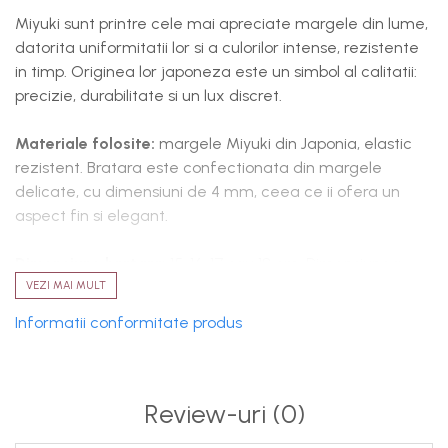
Miyuki sunt printre cele mai apreciate margele din lume,
datorita uniformitatii lor si a culorilor intense, rezistente
in timp. Originea lor japoneza este un simbol al calitatii:
precizie, durabilitate si un lux discret.
Materiale folosite:
margele Miyuki din Japonia, elastic
rezistent. Bratara este confectionata din margele
delicate, cu dimensiuni de 4 mm, ceea ce ii ofera un
aspect fin si elegant.
Dimensiune bratara:
15, 16, 17 sau 18 cm. Dimensiunea
listata corespunde bratarii inainte de intinderea
VEZI MAI MULT
elasticului. Elasticul ii permite sa se muleze confortabil
Informatii conformitate produs
pe mana. Alege dimensiunea potrivita in functie de cum
vrei sa o porti: mai stramta sau mai lejera.
Intretinere si curatare:
Review-uri
Pastrati accesoriul in cutie,
(0)
separat de alte obiecte, pentru a preveni uzura. Va