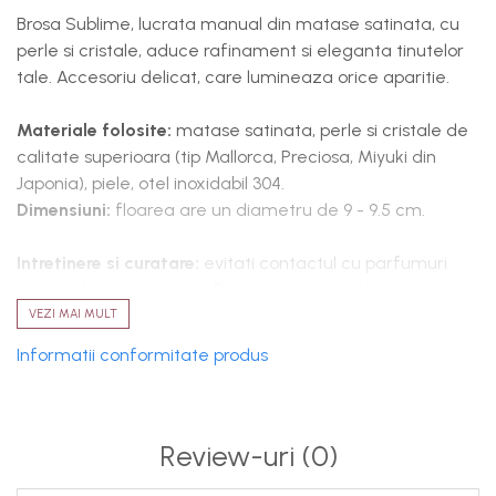
Brosa Sublime, lucrata manual din matase satinata, cu
perle si cristale, aduce rafinament si eleganta tinutelor
tale. Accesoriu delicat, care lumineaza orice aparitie.
Materiale folosite:
matase satinata, perle si cristale de
calitate superioara (tip Mallorca, Preciosa, Miyuki din
Japonia), piele, otel inoxidabil 304.
Dimensiuni:
floarea are un diametru de 9 - 9.5 cm.
Intretinere si curatare:
evitati contactul cu parfumuri
sau produse cosmetice. Pastrati accesoriul in cutie,
separat de alte obiecte, pentru a preveni uzura. Brosa
VEZI MAI MULT
poate fi spalata usor, manual.
Informatii conformitate produs
Fiind lucrata din matase satinata, un material delicat,
recomandam sa purtati brosa la vedere, fara a aseza
peste ea alte articole vestimentare, pentru a-i pastra
frumusetea si forma.
Review-uri
(0)