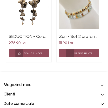
SEDUCTION - Cercei
Zuri - Set 2 bratari
foarte lungi cu flori
elastice cu margele
278,90 Lei
111,90 Lei
din matase satinata
Miyuki, placate cu
culoarea auriu, inox
Aur 24K
ADAUGA IN COS
VEZI VARIANTE
Magazinul meu
Clienti
Date comerciale