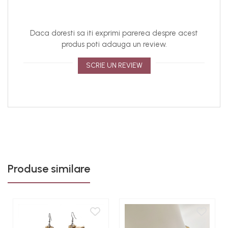
Pentru o experienta cat mai placuta, va informam ca:
accesoriul este lucrat manual, de aceea asupra
modelelor pot interveni modificari minore;
Daca doresti sa iti exprimi parerea despre acest
din cauza variatiilor de lumina si a setarilor individuale
produs poti adauga un review.
ale display-urilor dispozitivelor, culorile produselor pot
parea usor diferite fata de realitate. Ne straduim sa
SCRIE UN REVIEW
pastram culorile cat mai fidel, dar va recomandam sa
luati in considerare posibilele variatii in perceptia culorii
in functie de mediul si dispozitivul la care vizualizati
produsul;
bijuteriile purtate de model sunt doar cu titlu de
prezentare, iar culoarea reala este cea din
fotografiile de produs.
Produse similare