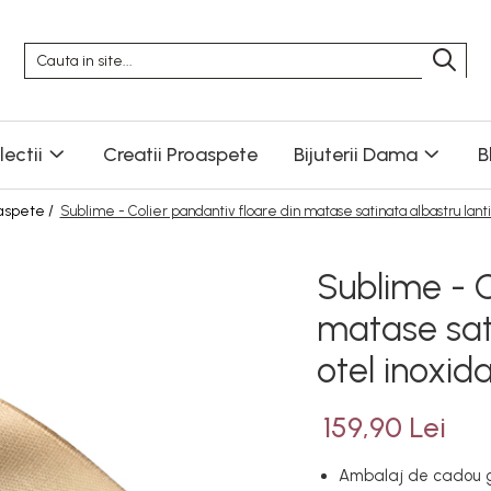
ectii
Creatii Proaspete
Bijuterii Dama
B
oaspete /
Sublime - Colier pandantiv floare din matase satinata albastru lantis
Sublime - C
matase sati
otel inoxida
159,90 Lei
Ambalaj de cadou g