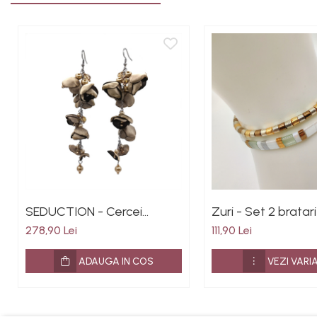
SEDUCTION - Cercei
Zuri - Set 2 bratari
foarte lungi cu flori din
cu margele Miyuki,
278,90 Lei
111,90 Lei
matase satinata culoarea
cu Aur 24K
auriu, inox
ADAUGA IN COS
VEZI VARI