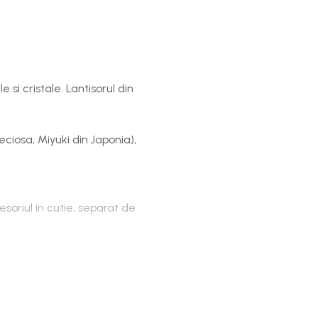
 si cristale. Lantisorul din
eciosa, Miyuki din Japonia),
soriul in cutie, separat de
ore;
culorile produselor pot parea
ecomandam sa luati in