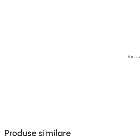
considerare posibilele varia
bijuteriile purtate de mod
Daca d
Produse similare