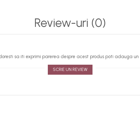
tii in perceptia culorii in functie de mediul si dispozitivul la ca
el sunt doar cu titlu de prezentare, iar culoarea reala este ce
Review-uri
(0)
oresti sa iti exprimi parerea despre acest produs poti adauga un 
SCRIE UN REVIEW