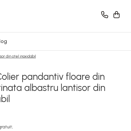
log
or din otel inoxidabil
olier pandantiv floare din
nata albastru lantisor din
bil
ratuit;