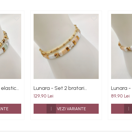
 elastice
Lunara - Set 2 bratari
Lunara -
 placate
margele Miyuki din Japonia,
Miyuki d
129,90 Lei
89,90 Lei
placate cu Aur 24K
cu Aur 2
ANTE
VEZI VARIANTE