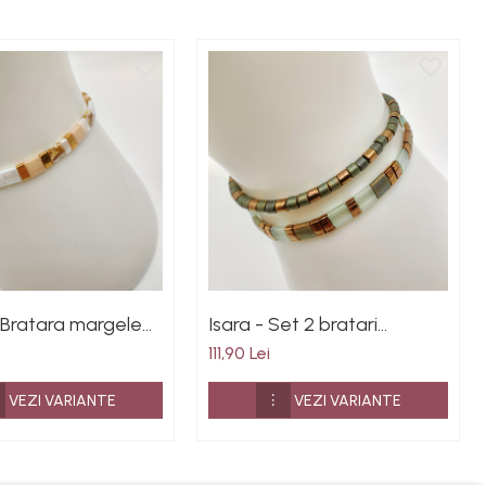
 Bratara margele
Isara - Set 2 bratari
in Japonia, placate
margele Miyuki din Japonia
111,90 Lei
4K
VEZI VARIANTE
VEZI VARIANTE