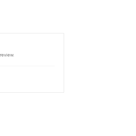
re vizualizati produsul;
a din fotografiile de produs.
review.