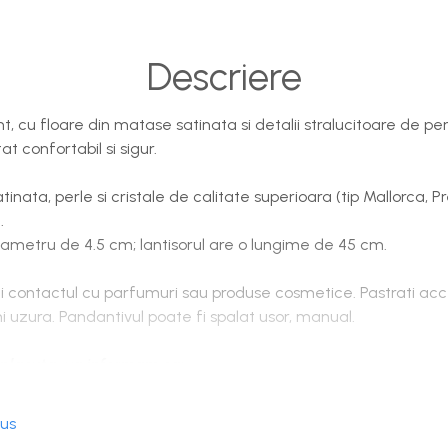
Descriere
t, cu floare din matase satinata si detalii stralucitoare de perle
at confortabil si sigur.
inata, perle si cristale de calitate superioara (tip Mallorca, Pr
.
iametru de 4.5 cm; lantisorul are o lungime de 45 cm.
i contactul cu parfumuri sau produse cosmetice. Pastrati acce
i uzura. Pandantivul poate fi spalat usor, manual.
 placuta, va informam ca:
nual, de aceea asupra modelelor pot interveni modificari min
ina si a setarilor individuale ale display-urilor dispozitivelor, 
dus
itate. Ne straduim sa pastram culorile cat mai fidel, dar va r