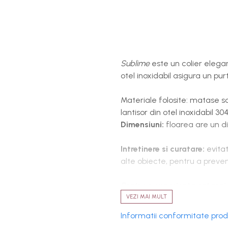
Sublime
este un colier elegan
otel inoxidabil asigura un purt
Materiale folosite: matase sat
lantisor din otel inoxidabil 304
Dimensiuni:
floarea are un d
Intretinere si curatare:
evitat
alte obiecte, pentru a preven
Pentru o experienta cat mai
accesoriul este lucrat ma
VEZI MAI MULT
din cauza variatiilor de lum
Informatii conformitate pro
usor diferite fata de real